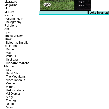
Literature
Magazine
Music
Military
Books Internati
Nature
Performing Art
Photography
Religions
Sea
Sport
Transportation
Travel
Bologna, Emiglia
Romagna
Rome
Maps
Various
Illustrated
Tuscany, marche,
Abruzzo
Italy
Road Atlas
The Mountains
Miscellaneous
Venice
Verona
Historic Plans
Val D'orcia
Sicily
Freytag
Naples
Milan