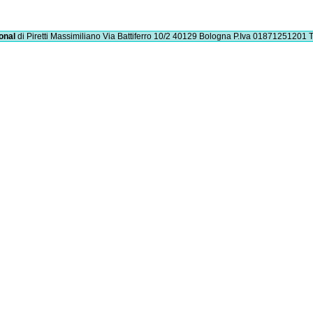
onal
di Piretti Massimiliano
Via Battiferro 10/2 40129 Bologna
P.Iva 01871251201
T