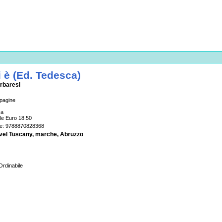
i è (Ed. Tedesca)
rbaresi
pagine
ca
le Euro 18.50
de: 9788870828368
avel Tuscany, marche, Abruzzo
rdinabile