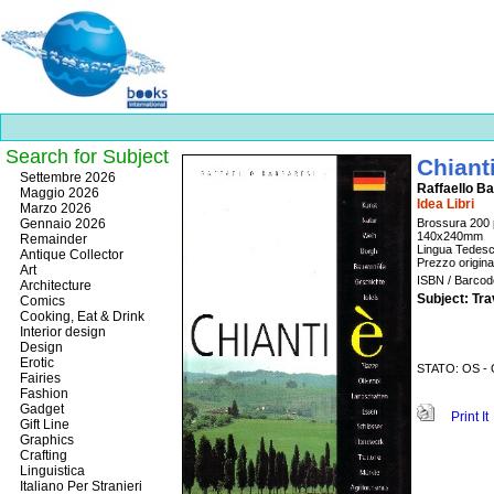
Search for Subject
Chiant
Best
Settembre 2026
Raffaello Ba
slots
Maggio 2026
Idea Libri
online
Marzo 2026
https://onlineslots.money/
.
Gennaio 2026
Brossura 200 
140x240mm
Remainder
Lingua Tedes
Antique Collector
Prezzo origina
Art
ISBN / Barco
Architecture
Subject: Tr
Comics
Cooking, Eat & Drink
Interior design
Design
Erotic
STATO: OS - O
Fairies
Fashion
Gadget
Print It
Gift Line
Graphics
Crafting
Linguistica
Italiano Per Stranieri