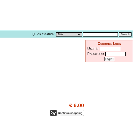
Quick Search:
Customer Login
UserId:
Password:
€ 6.00