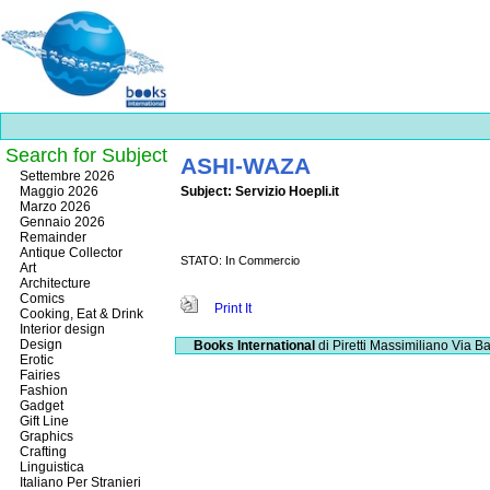
Search for Subject
ASHI-WAZA
Best
Settembre 2026
slots
Maggio 2026
Subject: Servizio Hoepli.it
online
Marzo 2026
https://onlineslots.money/
.
Gennaio 2026
Remainder
Antique Collector
STATO: In Commercio
Art
Architecture
Comics
Print It
Cooking, Eat & Drink
Interior design
Design
Books International
di Piretti Massimiliano
Via Ba
Erotic
Fairies
Fashion
Gadget
Gift Line
Graphics
Crafting
Linguistica
Italiano Per Stranieri