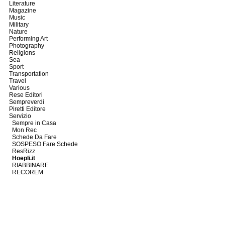
Literature
Magazine
Music
Military
Nature
Performing Art
Photography
Religions
Sea
Sport
Transportation
Travel
Various
Rese Editori
Sempreverdi
Piretti Editore
Servizio
Sempre in Casa
Mon Rec
Schede Da Fare
SOSPESO Fare Schede
ResRizz
Hoepli.it
RIABBINARE
RECOREM