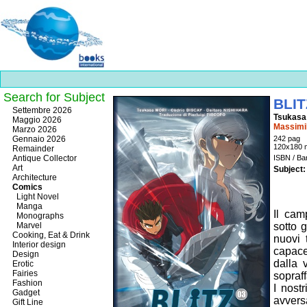
Search for Subject
BLITZ
Best
Settembre 2026
Tsukasa
slots
Maggio 2026
Massimil
online
Marzo 2026
https://onlineslots.money/
.
Gennaio 2026
242 pag
120x180
Remainder
Antique Collector
ISBN / B
Art
Subject:
Architecture
Comics
Light Novel
Manga
Il cam
Monographs
Marvel
sotto 
Cooking, Eat & Drink
nuovi 
Interior design
capace
Design
dalla 
Erotic
Fairies
sopraf
Fashion
I nost
Gadget
avvers
Gift Line