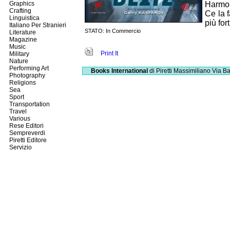
Graphics
Harmon
Crafting
Ce la 
Linguistica
più for
Italiano Per Stranieri
STATO: In Commercio
Literature
Magazine
Music
Print It
Military
Nature
Performing Art
Books International
di Piretti Massimiliano
Via Ba
Photography
Religions
Sea
Sport
Transportation
Travel
Various
Rese Editori
Sempreverdi
Piretti Editore
Servizio